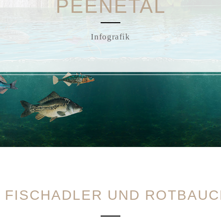
PEENETAL
Infografik
, FISCHADLER UND ROTBAU